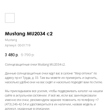
Mustang MU2034 c2
Mustang
Артикул:
00-01719
3 480
р.
5 790
р.
Солнцезащитные очки Mustang MU2034 c2.
Данные солнцезащитные очки ждут вас в салоне "Мир оптики" по
адресу пр-кт Труда, д. 33. Там вы можете их примерить и оценить,
насколько удобно они на вас сидят и насколько подходят вам по стилю.
Мы прикладываем все усилия, чтобы поддерживать каталог на нашем
сайте в актуальном состоянии. И всё же, если вас заинтересовали
именно эти очки, рекомендуем заранее позвонить по телефону
+7
(473) 246-42-54
и удостовериться в их наличии, назвав модель и
артикул, указанные в описании.