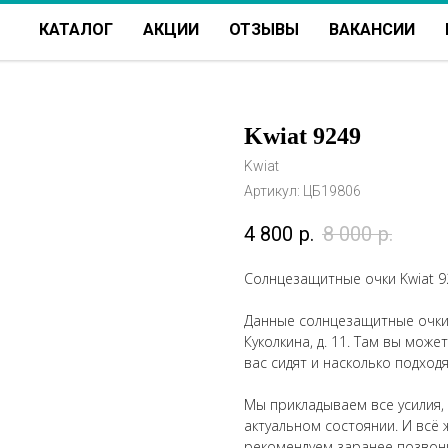
КАТАЛОГ
АКЦИИ
ОТЗЫВЫ
ВАКАНСИИ
Kwiat 9249
Kwiat
Артикул:
ЦБ19806
4 800
р.
8 000
р.
Солнцезащитные очки Kwiat 9
Данные солнцезащитные очки ж
Куколкина, д. 11. Там вы мож
вас сидят и насколько подход
Мы прикладываем все усилия,
актуальном состоянии. И всё 
рекомендуем заранее позвон