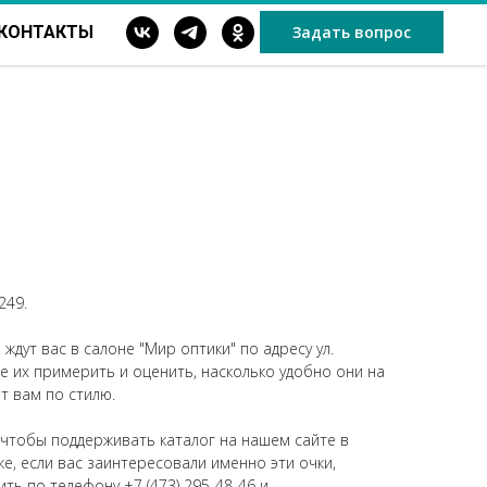
КОНТАКТЫ
Задать вопрос
249.
дут вас в салоне "Мир оптики" по адресу ул.
ете их примерить и оценить, насколько удобно они на
ят вам по стилю.
 чтобы поддерживать каталог на нашем сайте в
же, если вас заинтересовали именно эти очки,
ить по телефону
+7 (473) 295-48-46
и