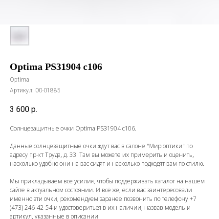
Optima PS31904 c106
Optima
Артикул:
00-01885
3 600
р.
Солнцезащитные очки Optima PS31904 c106.
Данные солнцезащитные очки ждут вас в салоне "Мир оптики" по
адресу пр-кт Труда, д. 33. Там вы можете их примерить и оценить,
насколько удобно они на вас сидят и насколько подходят вам по стилю.
Мы прикладываем все усилия, чтобы поддерживать каталог на нашем
сайте в актуальном состоянии. И всё же, если вас заинтересовали
именно эти очки, рекомендуем заранее позвонить по телефону
+7
(473) 246-42-54
и удостовериться в их наличии, назвав модель и
артикул, указанные в описании.