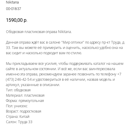
Nikitana
00-01837
1590,00
р.
Ободковая пластиковая оправа Nikitana.
Данная оправа ждёт вас в салоне "Мир оптики" по адресу пр-кт Труда, д.
33. Там вы можете её примерить и оценить, насколько удобно она на
вас сидит и насколько подходит вам по стилю.
Мы прикладываем все усилия, чтобы поддерживать каталог на нашем
сайте в актуальном состоянии. И всё же, если вас заинтересовала
именно эта оправа, рекомендуем заранее позвонить по телефону
+7
(473) 246-42-54
и удостовериться в её наличии, назвав модель и
артикул, указанные в описании.
Тип: ободковая
Материал: пластиковая
Форма: прямоугольная
Пол: унисекс
Возраст: подростковая
Страна: Китай
Салон: Труда 33