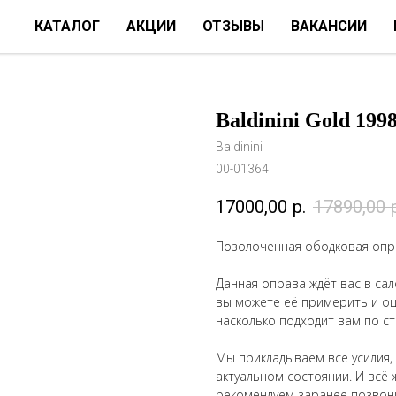
КАТАЛОГ
АКЦИИ
ОТЗЫВЫ
ВАКАНСИИ
Baldinini Gold 1998
Baldinini
00-01364
17000,00
р.
17890,00
Позолоченная ободковая оправ
Данная оправа ждёт вас в сало
вы можете её примерить и оце
насколько подходит вам по ст
Мы прикладываем все усилия,
актуальном состоянии. И всё 
рекомендуем заранее позвон