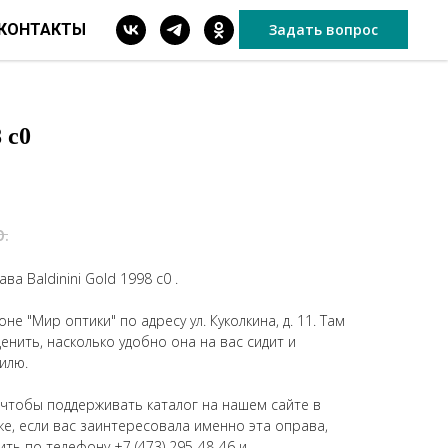
КОНТАКТЫ
Задать вопрос
 c0
р.
а Baldinini Gold 1998 c0 .
не "Мир оптики" по адресу ул. Куколкина, д. 11. Там
нить, насколько удобно она на вас сидит и
илю.
 чтобы поддерживать каталог на нашем сайте в
же, если вас заинтересовала именно эта оправа,
ить по телефону
+7 (473) 295-48-46
и