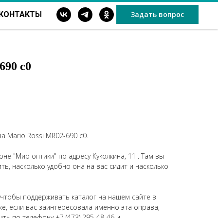
КОНТАКТЫ
Задать вопрос
690 c0
 Mario Rossi MR02-690 c0.
не "Мир оптики" по адресу Куколкина, 11 . Там вы
ь, насколько удобно она на вас сидит и насколько
 чтобы поддерживать каталог на нашем сайте в
же, если вас заинтересовала именно эта оправа,
ить по телефону
+7 (473) 295-48-46
и