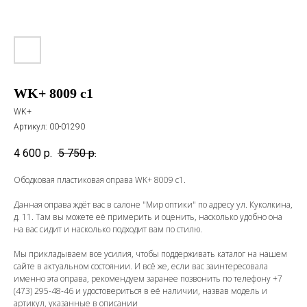
WK+ 8009 c1
WK+
Артикул:
00-01290
4 600
р.
5 750
р.
Ободковая пластиковая оправа WK+ 8009 c1.
Данная оправа ждёт вас в салоне "Мир оптики" по адресу ул. Куколкина,
д. 11. Там вы можете её примерить и оценить, насколько удобно она
на вас сидит и насколько подходит вам по стилю.
Мы прикладываем все усилия, чтобы поддерживать каталог на нашем
сайте в актуальном состоянии. И всё же, если вас заинтересовала
именно эта оправа, рекомендуем заранее позвонить по телефону
+7
(473) 295-48-46
и удостовериться в её наличии, назвав модель и
артикул, указанные в описании