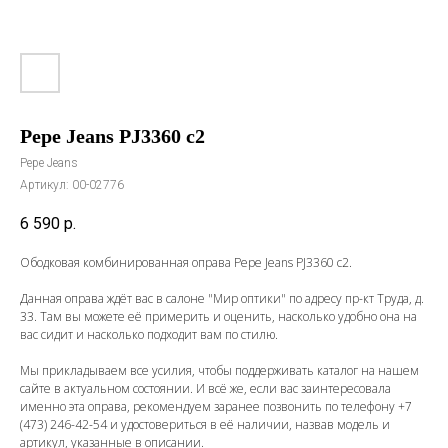
Pepe Jeans PJ3360 c2
Pepe Jeans
Артикул:
00-02776
6 590
р.
Ободковая комбинированная оправа Pepe Jeans PJ3360 c2.
Данная оправа ждёт вас в салоне "Мир оптики" по адресу пр-кт Труда, д.
33. Там вы можете её примерить и оценить, насколько удобно она на
вас сидит и насколько подходит вам по стилю.
Мы прикладываем все усилия, чтобы поддерживать каталог на нашем
сайте в актуальном состоянии. И всё же, если вас заинтересовала
именно эта оправа, рекомендуем заранее позвонить по телефону
+7
(473) 246-42-54
и удостовериться в её наличии, назвав модель и
артикул, указанные в описании.