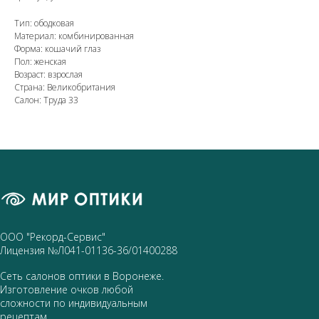
Тип: ободковая
Материал: комбинированная
Форма: кошачий глаз
Пол: женская
Возраст: взрослая
Страна: Великобритания
Салон: Труда 33
ООО "Рекорд-Сервис"
Лицензия №Л041-01136-36/01400288
Сеть салонов оптики в Воронеже.
Изготовление очков любой
сложности по индивидуальным
рецептам.