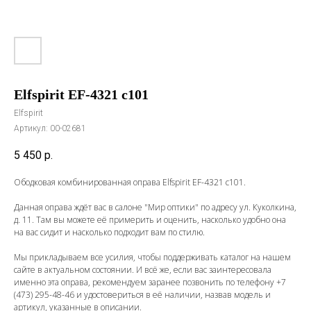
Elfspirit EF-4321 c101
Elfspirit
Артикул:
00-02681
5 450
р.
Ободковая комбинированная оправа Elfspirit EF-4321 c101.
Данная оправа ждёт вас в салоне "Мир оптики" по адресу ул. Куколкина,
д. 11. Там вы можете её примерить и оценить, насколько удобно она
на вас сидит и насколько подходит вам по стилю.
Мы прикладываем все усилия, чтобы поддерживать каталог на нашем
сайте в актуальном состоянии. И всё же, если вас заинтересовала
именно эта оправа, рекомендуем заранее позвонить по телефону
+7
(473) 295-48-46
и удостовериться в её наличии, назвав модель и
артикул, указанные в описании.