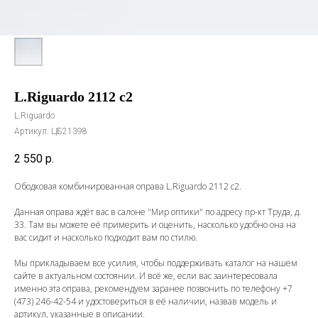
L.Riguardo 2112 c2
L.Riguardo
Артикул:
ЦБ21398
2 550
р.
Ободковая комбинированная оправа L.Riguardo 2112 c2.
Данная оправа ждёт вас в салоне "Мир оптики" по адресу пр-кт Труда, д.
33. Там вы можете её примерить и оценить, насколько удобно она на
вас сидит и насколько подходит вам по стилю.
Мы прикладываем все усилия, чтобы поддерживать каталог на нашем
сайте в актуальном состоянии. И всё же, если вас заинтересовала
именно эта оправа, рекомендуем заранее позвонить по телефону
+7
(473) 246-42-54
и удостовериться в её наличии, назвав модель и
артикул, указанные в описании.