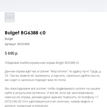
Bulget BG6388 c0
Bulget
Артикул:
00-01945
5 690
р.
Ободковая комбинированная оправа Bulget BG6388 c0.
Данная оправа ждёт вас в салоне "Мир оптики" по адресу пр-кт Труда, д.
33. Там вы можете её примерить и оценить, насколько удобно она на
вас сидит и насколько подходит вам по стилю.
Мы прикладываем все усилия, чтобы поддерживать каталог на нашем
сайте в актуальном состоянии. И всё же, если вас заинтересовала
именно эта оправа, рекомендуем заранее позвонить по телефону
+7
(473) 246-42-54
и удостовериться в её наличии, назвав модель и
артикул, указанные в описании.