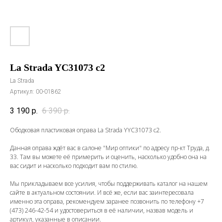
La Strada YC31073 c2
La Strada
Артикул:
00-01862
3 190
р.
6 390
р.
Ободковая пластиковая оправа La Strada YYC31073 c2.
Данная оправа ждёт вас в салоне "Мир оптики" по адресу пр-кт Труда, д.
33. Там вы можете её примерить и оценить, насколько удобно она на
вас сидит и насколько подходит вам по стилю.
Мы прикладываем все усилия, чтобы поддерживать каталог на нашем
сайте в актуальном состоянии. И всё же, если вас заинтересовала
именно эта оправа, рекомендуем заранее позвонить по телефону
+7
(473) 246-42-54
и удостовериться в её наличии, назвав модель и
артикул, указанные в описании.