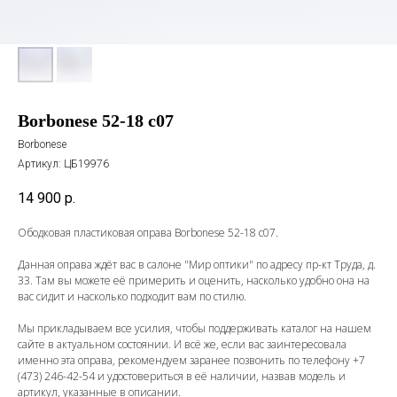
Borbonese 52-18 c07
Borbonese
Артикул:
ЦБ19976
14 900
р.
Ободковая пластиковая оправа Borbonese 52-18 c07.
Данная оправа ждёт вас в салоне "Мир оптики" по адресу пр-кт Труда, д.
33. Там вы можете её примерить и оценить, насколько удобно она на
вас сидит и насколько подходит вам по стилю.
Мы прикладываем все усилия, чтобы поддерживать каталог на нашем
сайте в актуальном состоянии. И всё же, если вас заинтересовала
именно эта оправа, рекомендуем заранее позвонить по телефону
+7
(473) 246-42-54
и удостовериться в её наличии, назвав модель и
артикул, указанные в описании.