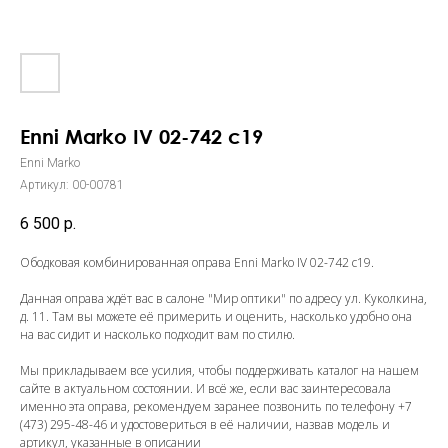
Enni Marko IV 02-742 c19
Enni Marko
Артикул:
00-00781
6 500
р.
Ободковая комбинированная оправа Enni Marko IV 02-742 c19.
Данная оправа ждёт вас в салоне "Мир оптики" по адресу ул. Куколкина,
д. 11. Там вы можете её примерить и оценить, насколько удобно она
на вас сидит и насколько подходит вам по стилю.
Мы прикладываем все усилия, чтобы поддерживать каталог на нашем
сайте в актуальном состоянии. И всё же, если вас заинтересовала
именно эта оправа, рекомендуем заранее позвонить по телефону
+7
(473) 295-48-46
и удостовериться в её наличии, назвав модель и
артикул, указанные в описании