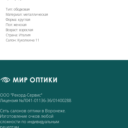
Тип: ободковая
Материал: металлическая
Форма: круглая
Пол: женская
Возраст: взрослая
Страна: Италия
Салон: Куколкина 11
ООО "Рекорд-Сервис"
Лицензия №Л041-01136-36/01400288
Сеть салонов оптики в Воронеже.
Изготовление очков любой
сложности по индивидуальным
рецептам.