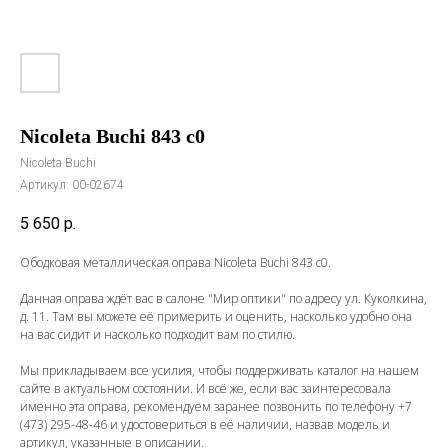
Nicoleta Buchi 843 c0
Nicoleta Buchi
Артикул:
00-02674
5 650
р.
Ободковая металлическая оправа Nicoleta Buchi 843 c0.
Данная оправа ждёт вас в салоне "Мир оптики" по адресу ул. Куколкина,
д. 11. Там вы можете её примерить и оценить, насколько удобно она
на вас сидит и насколько подходит вам по стилю.
Мы прикладываем все усилия, чтобы поддерживать каталог на нашем
сайте в актуальном состоянии. И всё же, если вас заинтересовала
именно эта оправа, рекомендуем заранее позвонить по телефону
+7
(473) 295-48-46
и удостовериться в её наличии, назвав модель и
артикул, указанные в описании.