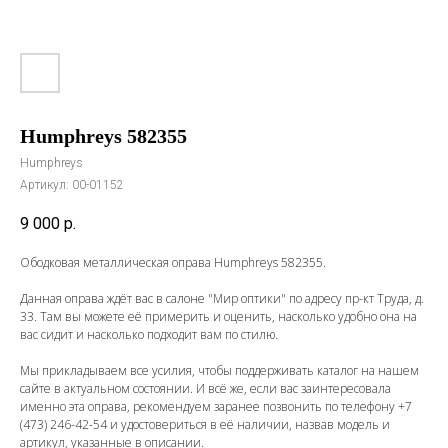
Humphreys 582355
Humphreys
Артикул:
00-01152
9 000
р.
Ободковая металлическая оправа Humphreys 582355.
Данная оправа ждёт вас в салоне "Мир оптики" по адресу пр-кт Труда, д.
33. Там вы можете её примерить и оценить, насколько удобно она на
вас сидит и насколько подходит вам по стилю.
Мы прикладываем все усилия, чтобы поддерживать каталог на нашем
сайте в актуальном состоянии. И всё же, если вас заинтересовала
именно эта оправа, рекомендуем заранее позвонить по телефону
+7
(473) 246-42-54
и удостовериться в её наличии, назвав модель и
артикул, указанные в описании.