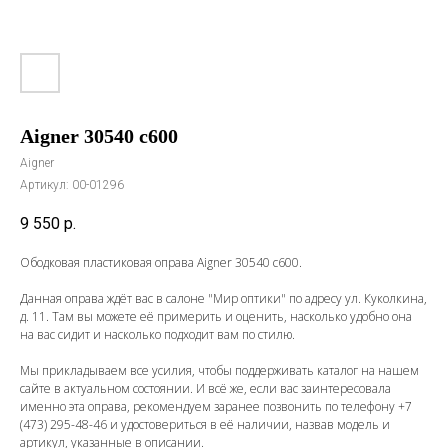
Aigner 30540 с600
Aigner
Артикул:
00-01296
9 550
р.
Ободковая пластиковая оправа Aigner 30540 с600.
Данная оправа ждёт вас в салоне "Мир оптики" по адресу ул. Куколкина,
д. 11. Там вы можете её примерить и оценить, насколько удобно она
на вас сидит и насколько подходит вам по стилю.
Мы прикладываем все усилия, чтобы поддерживать каталог на нашем
сайте в актуальном состоянии. И всё же, если вас заинтересовала
именно эта оправа, рекомендуем заранее позвонить по телефону
+7
(473) 295-48-46
и удостовериться в её наличии, назвав модель и
артикул, указанные в описании.