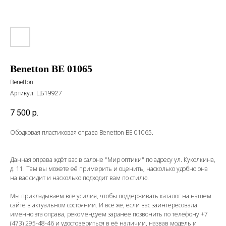
Benetton BE 01065
Benetton
Артикул:
ЦБ19927
7 500
р.
Ободковая пластиковая оправа Benetton BE 01065.
Данная оправа ждёт вас в салоне "Мир оптики" по адресу ул. Куколкина,
д. 11. Там вы можете её примерить и оценить, насколько удобно она
на вас сидит и насколько подходит вам по стилю.
Мы прикладываем все усилия, чтобы поддерживать каталог на нашем
сайте в актуальном состоянии. И всё же, если вас заинтересовала
именно эта оправа, рекомендуем заранее позвонить по телефону
+7
(473) 295-48-46
и удостовериться в её наличии, назвав модель и