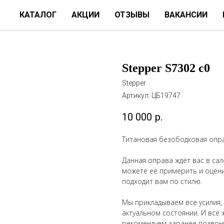
КАТАЛОГ
АКЦИИ
ОТЗЫВЫ
ВАКАНСИИ
Stepper S7302 c0
Stepper
Артикул:
ЦБ19747
10 000
р.
Титановая безободковая опра
Данная оправа ждёт вас в сало
можете её примерить и оценит
подходит вам по стилю.
Мы прикладываем все усилия,
актуальном состоянии. И всё 
рекомендуем заранее позвон