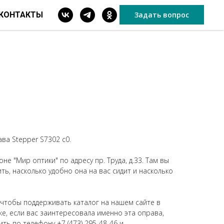
КОНТАКТЫ
Задать вопрос
ва Stepper S7302 c0.
не "Мир оптики" по адресу пр. Труда, д.33. Там вы
ь, насколько удобно она на вас сидит и насколько
 чтобы поддерживать каталог на нашем сайте в
же, если вас заинтересовала именно эта оправа,
ить по телефону
+7 (473) 295-48-46
и