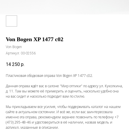
Von Bogen XP 1477 c02
Von Bogen
Артикул:
00-02556
14 250
р.
Пластиковая ободковая оправа Von Bogen XP 1477 c02.
Данная оправа ждёт вас в салоне "Мир оптики" по адресу ул. Куколкина,
д. 11. Там вы можете её примерить и оценить, насколько удобно она
на вас сидит и насколько подходит вам по стилю.
Мы прикладываем все усилия, чтобы поддерживать каталог на нашем
сайте в актуальном состоянии. И всё же, если вас заинтересовала
именно эта оправа, рекомендуем заранее позвонить по телефону
+7
(473) 295-48-46
и удостовериться в её наличии, назвав модель и
артикул, указанные в описании.