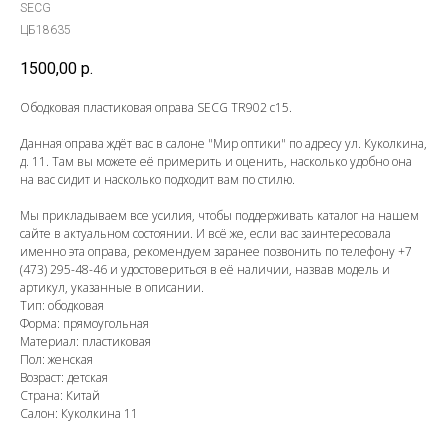
SECG
ЦБ18635
1500,00
р.
Ободковая пластиковая оправа SECG TR902 c15.
Данная оправа ждёт вас в салоне "Мир оптики" по адресу ул. Куколкина,
д. 11. Там вы можете её примерить и оценить, насколько удобно она
на вас сидит и насколько подходит вам по стилю.
Мы прикладываем все усилия, чтобы поддерживать каталог на нашем
сайте в актуальном состоянии. И всё же, если вас заинтересовала
именно эта оправа, рекомендуем заранее позвонить по телефону
+7
(473) 295-48-46
и удостовериться в её наличии, назвав модель и
артикул, указанные в описании.
Тип: ободковая
Форма: прямоугольная
Материал: пластиковая
Пол: женская
Возраст: детская
Страна: Китай
Салон: Куколкина 11