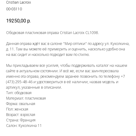
Cristian Lacroix
00-03110
19250,00
р.
Ободковая пластиковая оправа Cristian Lacroix CL1098.
Данная оправа ждёт вас в салоне "Мир оптики" по адресу ул. Куколкина,
д. 11. Там вы можете её примерить и оценить, насколько удобно она
на вас сидит и насколько подходит вам по стилю.
Мы прикладываем все усилия, чтобы поддерживать каталог на нашем
сайте в актуальном состоянии. И всё же, если вас заинтересовала
именно эта оправа, рекомендуем заранее позвонить по телефону
+7
(473) 295-48-46
и удостовериться в её наличии, назвав модель и
артикул, указанные в описании.
Тип: ободковая
Материал: пластиковая
Форма: овальная
Пол: женская
Возраст: взрослая
Страна: Франция
Салон: Куколкина 11