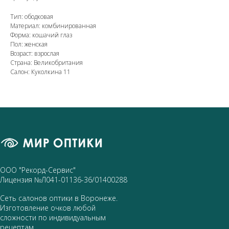
Тип: ободковая
Материал: комбинированная
Форма: кошачий глаз
Пол: женская
Возраст: взрослая
Страна: Великобритания
Салон: Куколкина 11
ООО "Рекорд-Сервис"
Лицензия №Л041-01136-36/01400288
Сеть салонов оптики в Воронеже.
Изготовление очков любой
сложности по индивидуальным
рецептам.