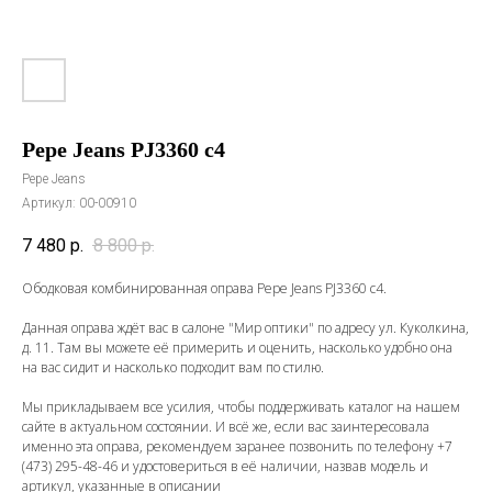
Pepe Jeans PJ3360 c4
Pepe Jeans
Артикул:
00-00910
7 480
р.
8 800
р.
Ободковая комбинированная оправа Pepe Jeans PJ3360 c4.
Данная оправа ждёт вас в салоне "Мир оптики" по адресу ул. Куколкина,
д. 11. Там вы можете её примерить и оценить, насколько удобно она
на вас сидит и насколько подходит вам по стилю.
Мы прикладываем все усилия, чтобы поддерживать каталог на нашем
сайте в актуальном состоянии. И всё же, если вас заинтересовала
именно эта оправа, рекомендуем заранее позвонить по телефону
+7
(473) 295-48-46
и удостовериться в её наличии, назвав модель и
артикул, указанные в описании