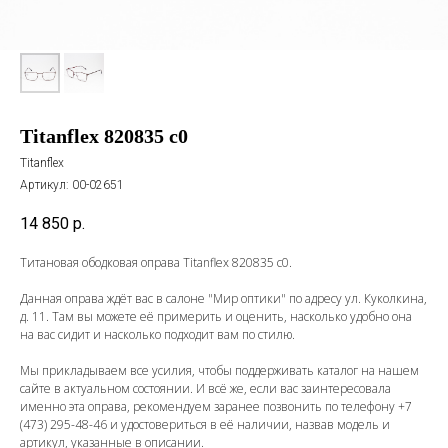
Titanflex 820835 c0
Titanflex
Артикул:
00-02651
14 850
р.
Титановая ободковая оправа Titanflex 820835 c0.
Данная оправа ждёт вас в салоне "Мир оптики" по адресу ул. Куколкина,
д. 11. Там вы можете её примерить и оценить, насколько удобно она
на вас сидит и насколько подходит вам по стилю.
Мы прикладываем все усилия, чтобы поддерживать каталог на нашем
сайте в актуальном состоянии. И всё же, если вас заинтересовала
именно эта оправа, рекомендуем заранее позвонить по телефону
+7
(473) 295-48-46
и удостовериться в её наличии, назвав модель и
артикул, указанные в описании.