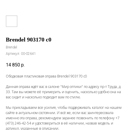
Brendel 903170 с0
Brendel
Артикул:
00-02641
14 850
р.
Ободковая пластиковая оправа Brendel 903170 с0
Данная оправа ждёт вас в салоне "Мир оптики" по адресу пр-т Труда, д.
33. Там вы можете её примерить и оценить, насколько удобно она на
вас сидит и насколько подходит вам по стилю.
Мы прикладываем все усилия, чтобы поддерживать каталог на нашем
сайте в актуальном состоянии. И всё же, если вас заинтересовала
именно эта оправа, рекомендуем заранее позвонить по телефону
+7
(473) 246-42-54
и удостовериться в её наличии, назвав модель и
артикул, указанные в описании.