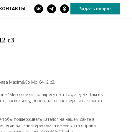
КОНТАКТЫ
Задать вопрос
2 c3
рава Maxim&Co Mc16412 c3.
не "Мир оптики" по адресу пр-т Труда, д. 33. Там вы
ь, насколько удобно она на вас сидит и насколько
 чтобы поддерживать каталог на нашем сайте в
же, если вас заинтересовала именно эта оправа,
ить по телефону
+7 (473) 246-42-54
и