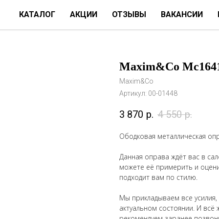
КАТАЛОГ
АКЦИИ
ОТЗЫВЫ
ВАКАНСИИ
Maxim&Co Mc1641
Maxim&Co
Артикул:
00-01448
3 870
р.
4 550
р.
Ободковая металлическая оп
Данная оправа ждёт вас в сало
можете её примерить и оценит
подходит вам по стилю.
Мы прикладываем все усилия,
актуальном состоянии. И всё 
рекомендуем заранее позвон