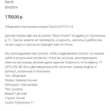
Dacchi
00-03014
1700,00
р.
Ободковая пластиковая оправа Dacchi D37157 c4.
Данная оправа ждёт вас в салоне "Мир оптики" по адресу ул. Куколкина,
д. 11. Там вы можете её примерить и оценить, насколько удобно она
на вас сидит и насколько подходит вам по стилю.
Мы прикладываем все усилия, чтобы поддерживать каталог на нашем
сайте в актуальном состоянии. И всё же, если вас заинтересовала
именно эта оправа, рекомендуем заранее позвонить по телефону
+7
(473) 295-48-46
и удостовериться в её наличии, назвав модель и
артикул, указанные в описании.
Тип: ободковая
Форма: прямоугольная
Материал: пластиковая
Пол: унисекс
Возраст: детская
Страна: Китай
Салон: Куколкина 11