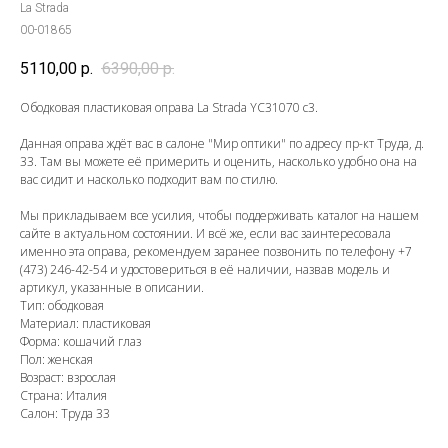
La Strada
00-01865
5110,00
р.
6390,00
р.
Ободковая пластиковая оправа La Strada YC31070 c3.
Данная оправа ждёт вас в салоне "Мир оптики" по адресу пр-кт Труда, д.
33. Там вы можете её примерить и оценить, насколько удобно она на
вас сидит и насколько подходит вам по стилю.
Мы прикладываем все усилия, чтобы поддерживать каталог на нашем
сайте в актуальном состоянии. И всё же, если вас заинтересовала
именно эта оправа, рекомендуем заранее позвонить по телефону
+7
(473) 246-42-54
и удостовериться в её наличии, назвав модель и
артикул, указанные в описании.
Тип: ободковая
Материал: пластиковая
Форма: кошачий глаз
Пол: женская
Возраст: взрослая
Страна: Италия
Салон: Труда 33