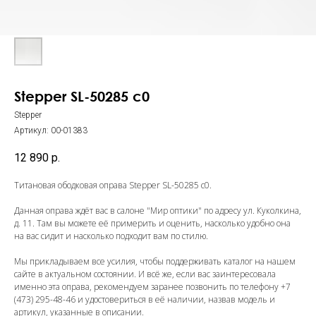
Stepper SL-50285 c0
Stepper
Артикул:
00-01383
12 890
р.
Титановая ободковая оправа Stepper SL-50285 c0.
Данная оправа ждёт вас в салоне "Мир оптики" по адресу ул. Куколкина,
д. 11. Там вы можете её примерить и оценить, насколько удобно она
на вас сидит и насколько подходит вам по стилю.
Мы прикладываем все усилия, чтобы поддерживать каталог на нашем
сайте в актуальном состоянии. И всё же, если вас заинтересовала
именно эта оправа, рекомендуем заранее позвонить по телефону
+7
(473) 295-48-46
и удостовериться в её наличии, назвав модель и
артикул, указанные в описании.