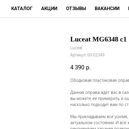
КАТАЛОГ
АКЦИИ
ОТЗЫВЫ
ВАКАНСИИ
Luceat MG6348 c1
Luceat
Артикул:
00-02349
4 390
р.
Ободковая пластиковая оправ
Данная оправа ждёт вас в сало
вы можете её примерить и оце
насколько подходит вам по ст
Мы прикладываем все усилия,
актуальном состоянии. И всё 
рекомендуем заранее позвон