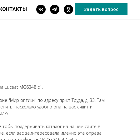
КОНТАКТЫ
Задать вопрос
а Luceat MG6348 c1.
не "Мир оптики" по адресу пр-кт Труда, д. 33. Там
нить, насколько удобно она на вас сидит и
илю.
 чтобы поддерживать каталог на нашем сайте в
же, если вас заинтересовала именно эта оправа,
ить по телефону
+7 (473) 246-42-54
и